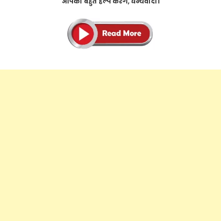
आपकी बहुत हेल्प करग, धन्यवादी।