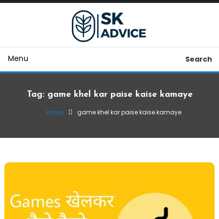
Skip
To
Content
Sahi Business Advice, Sahi Paise
SK Advice
Menu
Search
Tag:
game khel kar paise kaise kamaye
Home
game khel kar paise kaise kamaye