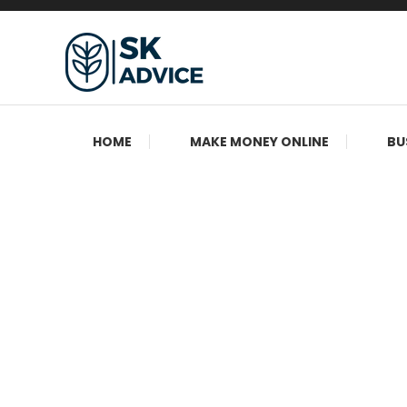
Skip
To
Content
Sahi Business Advice, Sahi Paise
SK Advice
HOME
MAKE MONEY ONLINE
BU