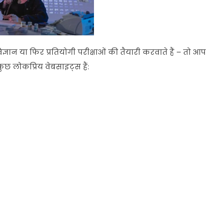
िज्ञान
या
फिर
प्रतियोगी
परीक्षाओं
की
तैयारी
करवाते
हैं
–
तो
आप
कुछ
लोकप्रिय
वेबसाइट्स
हैं
: