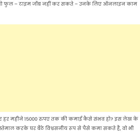
ो
फुल
–
टाइम
जॉब
नहीं
कर
सकते
–
उनके लिए
ऑनलाइन
काम
र
हर
महीने
15000
रुपए
तक
की
कमाई
कैसे
संभव
हो
?
इस
लेख
के
स्तेमाल
करके
घर
बैठे
विश्वसनीय
रूप
से
पैसे
कमा
सकते
हैं
,
वो
भी