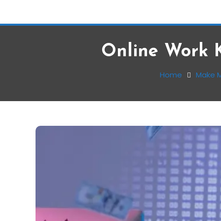
Online Work Ka
Home
Make M