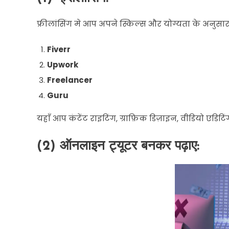
फ्रीलांसिंग
मे
आप
अपने
स्किल्स
और
योग्यता
के
अनुसा
Fiverr
Upwork
Freelancer
Guru
यहाँ
आप
कंटेंट
राइटिंग
,
ग्राफ़िक
डिज़ाइन
,
वीडियो
एडिटिं
(2
)
ऑनलाइन
ट्यूटर
बनकर
पढ़ाए
: