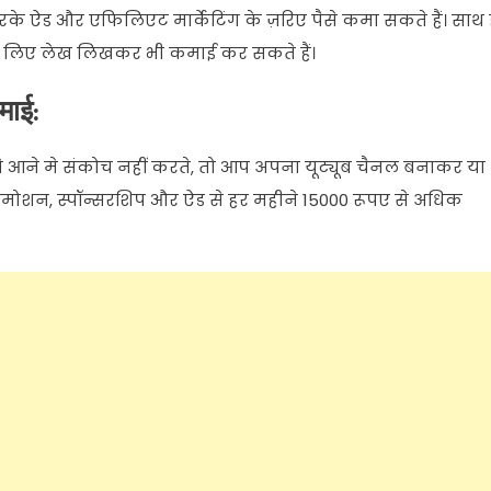
रके
ऐड
और
एफिलिएट
मार्केटिंग
के
ज़रिए
पैसे
कमा
सकते
हैं।
साथ
लिए
लेख
लिखकर
भी
कमाई
कर
सकते
हैं।
माई
:
े
आने
मे
संकोच
नहीं
करते
,
तो
आप
अपना
यूट्यूब
चैनल
बनाकर
या
्रमोशन
,
स्पॉन्सरशिप
और
ऐड
से
हर
महीने
15000
रूपए
से
अधिक