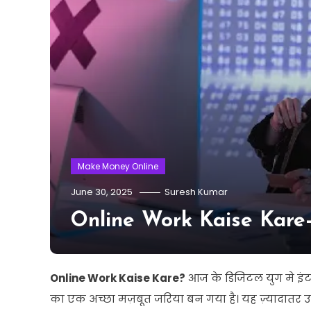
Make Money Online
June 30, 2025
Suresh Kumar
Online Work Kaise Kare- 
Online Work Kaise Kare?
आज
के
डिजिटल
युग
मे
इं
का
एक
अच्छा
मज़बूत
जरिया
बन
गया
है।
यह
ज़्यादातर
उ