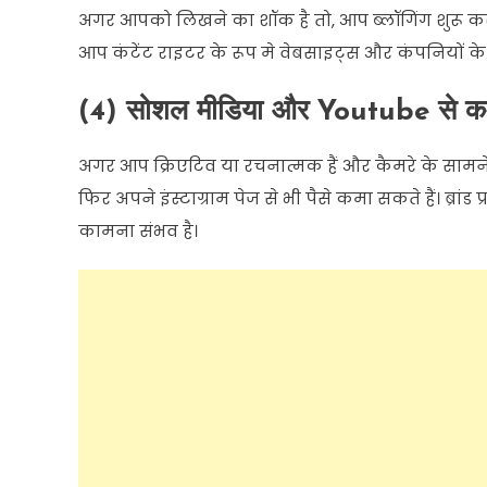
अगर
आपको
लिखने
का
शॉक
है
तो
,
आप
ब्लॉगिंग
शुरू
क
आप
कंटेंट
राइटर
के
रूप
मे
वेबसाइट्स
और
कंपनियों
के
(4
)
सोशल
मीडिया
और
Youtube
से
क
अगर
आप
क्रिएटिव
या
रचनात्मक
हैं
और
कैमरे
के
सामन
फिर
अपने
इंस्टाग्राम
पेज
से
भी
पैसे
कमा
सकते
हैं।
ब्रांड
प
कामना
संभव
है।