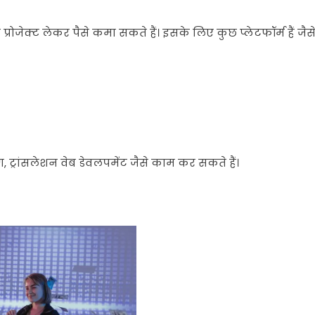
र
प्रोजेक्ट
लेकर
पैसे
कमा
सकते
हैं।
इसके
लिए
कुछ
प्लेटफॉर्म
हैं
जैस
ग
,
ट्रांसलेशन
वेब
डेवलपमेंट
जैसे
काम
कर
सकते
हैं।