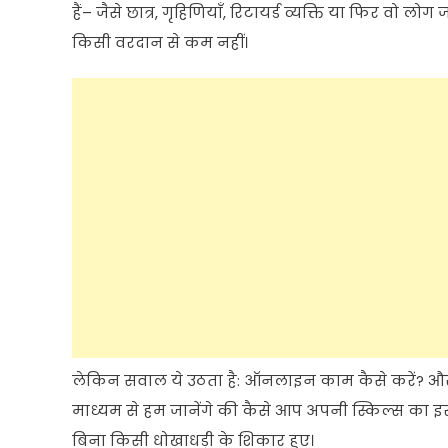
हैं
–
जैसे
छात्र
,
गृहिणियाँ
,
रिटायर्ड
व्यक्ति
या
फिर
वो
लोग
ज
किसी
वरदान
से
कम
नहीं।
लेकिन
सवाल
ये
उठता
है
:
ऑनलाइन
काम
कैसे
करें
?
औ
माध्यम
से
हम
जानेंगे
की
कैसे
आप
अपनी
स्किल्स
का
इ
बिना
किसी
धोखाधड़ी
के
शिकार
हुए।