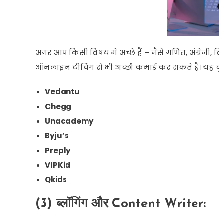
अगर
आप
किसी
विषय
मे
अच्छे
हैं
–
जैसे
गणित
,
अंग्रेजी
,
व
ऑनलाइन
टीचिंग
से
भी
अच्छी
कमाई
कर
सकते
हैं।
यह
Vedantu
Chegg
Unacademy
Byju’s
Preply
VIPKid
Qkids
(3
)
ब्लॉगिंग
और
Content Writer
: