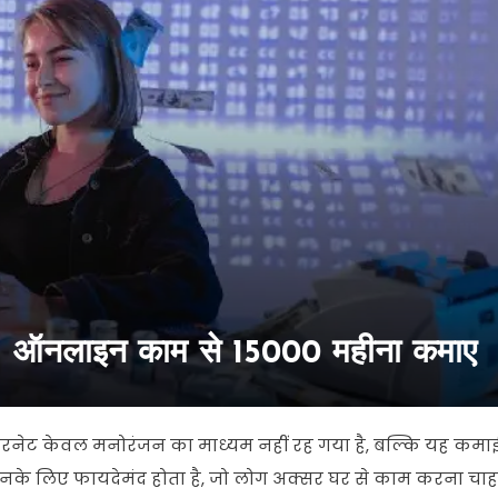
ऑनलाइन काम से 15000 महीना कमाए
टरनेट
केवल
मनोरंजन
का
माध्यम
नहीं
रह
गया
है
,
बल्कि
यह
कमा
नके
लिए
फायदेमंद
होता
है
,
जो
लोग
अक्सर
घर
से
काम
करना
चाह