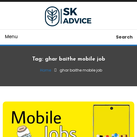
Skip
To
Content
Sahi Business Advice, Sahi Paise
SK Advice
Menu
Search
Tag:
ghar baithe mobile job
Home
ghar baithe mobile job